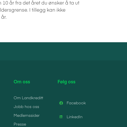
0 år fra det året du ønsker å ta ut
ldersgrense. I tillegg kan ikke
 år.
Om oss
Følg oss
Om Landkreditt
Facebook
Jobb hos oss
Medlemssider
LinkedIn
Presse