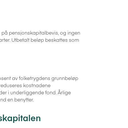
n på pensjonskapitalbevis, og ingen
arter. Utbetalt beløp beskattes som
rosent av folketrygdens grunnbeløp
r reduseres kostnadene
der i underliggende fond. Årlige
nd en benytter.
skapitalen