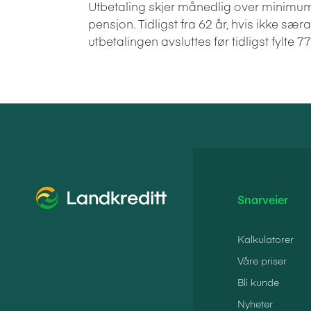
Utbetaling skjer månedlig over minimum 1
pensjon. Tidligst fra 62 år, hvis ikke særa
utbetalingen avsluttes før tidligst fylte 77
Snarveier
Kalkulatorer
Våre priser
Bli kunde
Nyheter