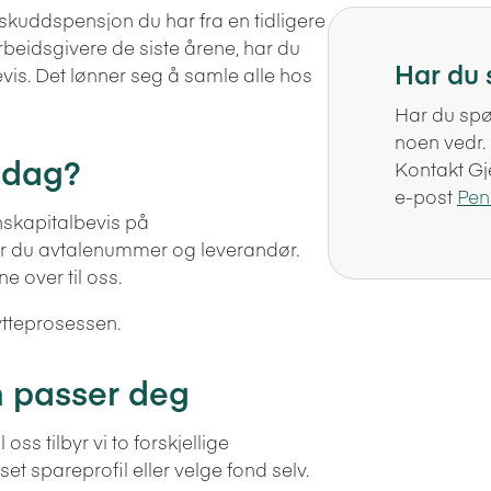
skuddspensjon du har fra en tidligere
rbeidsgivere de siste årene, har du
Har du
vis. Det lønner seg å samle alle hos
Har du spø
noen vedr.
i dag?
Kontakt Gje
e-post
Pen
onskapitalbevis på
nner du avtalenummer og leverandør.
e over til oss.
lytteprosessen.
 passer deg
oss tilbyr vi to forskjellige
et spareprofil eller velge fond selv.