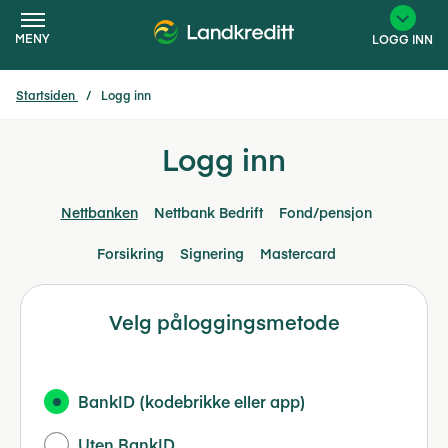
MENY
LOGG INN
Startsiden
Logg inn
×
Logg inn
Nettbanken
Nettbank Bedrift
Fond/pensjon
Forsikring
Signering
Mastercard
Velg påloggingsmetode
BankID (kodebrikke eller app)
Uten BankID