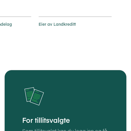
ndelag
Eier av Landkreditt
For tillitsvalgte
Som tillitsvalgt kan du logg inn og få