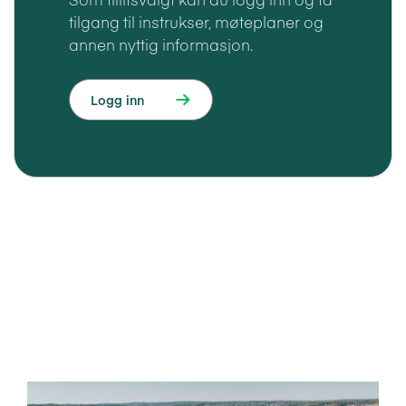
tilgang til instrukser, møteplaner og
annen nyttig informasjon.
Logg inn