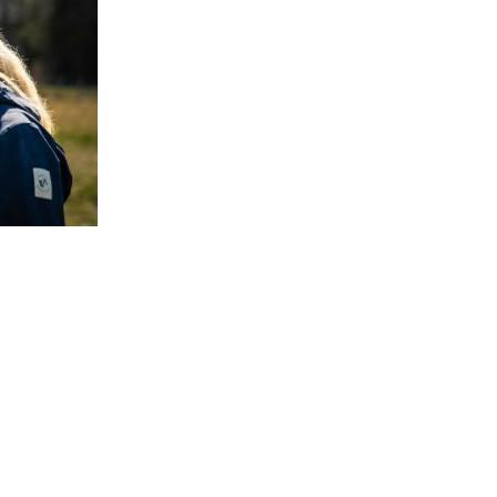
m i Norges
elag
rges Bondelag får du en av
este priser
nger, bank og lån.
fordelene