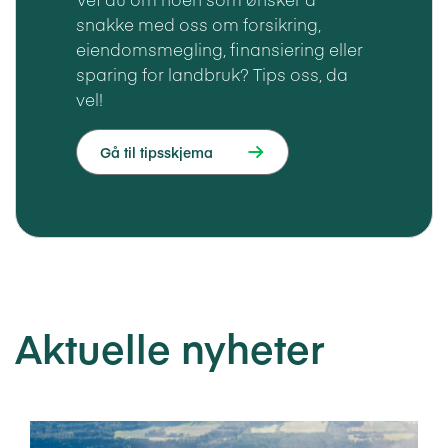
snakke med oss om forsikring,
eiendomsmegling, finansiering eller
sparing for landbruk? Tips oss, da
vel!
Gå til tipsskjema
Aktuelle nyheter