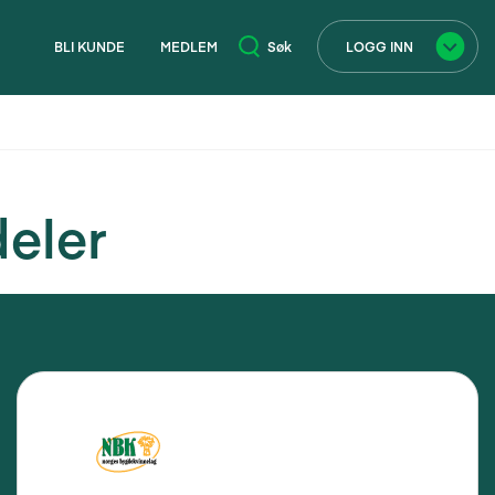
BLI KUNDE
MEDLEM
Søk
LOGG INN
×
eler