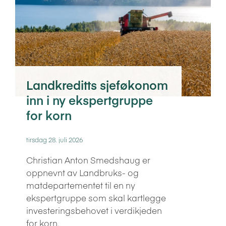
Landkreditts sjeføkonom
inn i ny ekspertgruppe
for korn
tirsdag 28. juli 2026
Christian Anton Smedshaug er
oppnevnt av Landbruks- og
matdepartementet til en ny
ekspertgruppe som skal kartlegge
investeringsbehovet i verdikjeden
for korn.