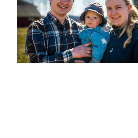
Medle
Bond
Som medlem i No
markedets aller b
på personforsikri
Se alle medlems