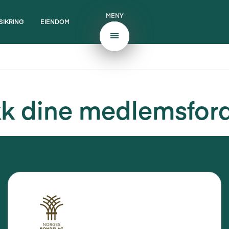
MENY
SIKRING
EIENDOM
kk dine medlemsford