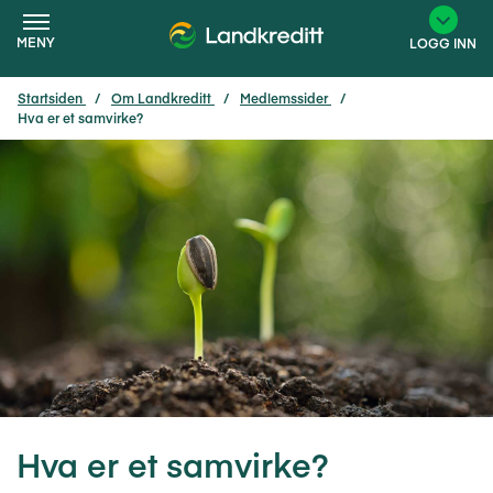
MENY
LOGG INN
Startsiden
Om Landkreditt
Medlemssider
Hva er et samvirke?
×
Hva er et samvirke?