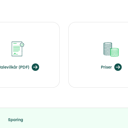
talevilkår (PDF)
Priser
Sparing