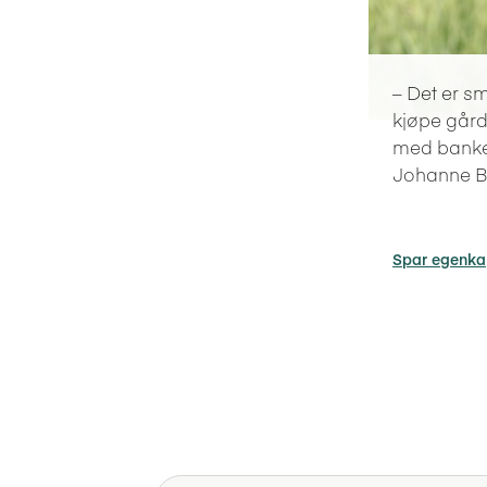
– Det er s
kjøpe gård 
med banken
Johanne Br
Spar egenkap