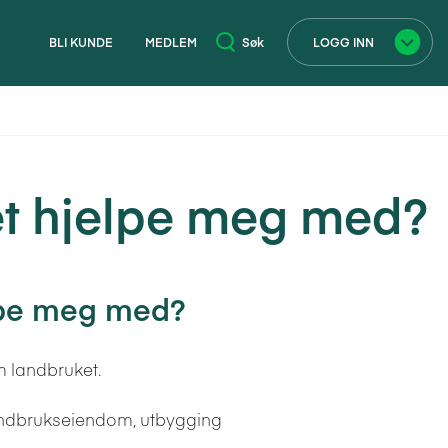
BLI KUNDE
MEDLEM
Søk
LOGG INN
×
ret hjelpe meg med?
elpe meg med?
m landbruket.
 landbrukseiendom, utbygging