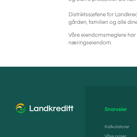
Distriktssjefene for Landkre
gården, familien og alle din
Våre eiendomsmeglere har la
næringseiendom.
Snarveier
Kalkulatorer
Våre priser