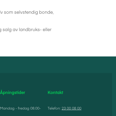
selv som selvstendig bonde,
salg av landbruks- eller
Åpningstider
Kontakt
Mandag - fredag 08.00-
Telefon:
23 00 08 00