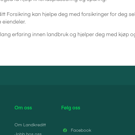
ditt Forsikring kan hjelpe deg med forsikringer for deg 
e eiendeler.
ng erfaring innen landbruk og hjelper deg med kjøp og 
Om oss
Følg oss
Om Landkreditt
Facebook
Jobb hos oss