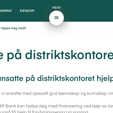
MENY
SIKRING
EIENDOM
et hjelpe meg med?
 på distriktskonto
nsatte på distriktskontoret hj
ar vi ansatte med spesielt god kjennskap og kunnskap o
editt Bank kan hjelpe deg med finansiering ved kjøp av
 også få hjelp til fondsplassering og sparing.