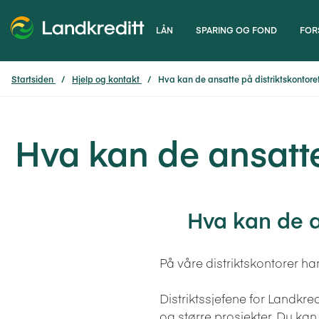
LÅN
SPARING OG FOND
FOR
Startsiden
Hjelp og kontakt
Hva kan de ansatte på distriktskontor
Hva kan de ansatte
Hva kan de a
På våre distriktskontorer h
Distriktssjefene for Landkr
og større prosjekter. Du kan