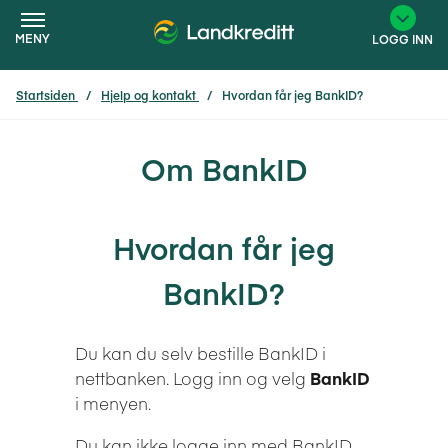
MENY
LOGG INN
Startsiden
Hjelp og kontakt
Hvordan får jeg BankID?
×
Om BankID
Hvordan får jeg
BankID?
Du kan du selv bestille BankID i
nettbanken. Logg inn og velg
BankID
i menyen.
Du kan ikke logge inn med BankID