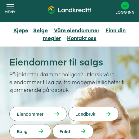
MENY
LOGG INN
Kjøpe
Selge
Våre eiendommer
Finn din
megler
Kontakt oss
×
Eiendommer til salgs
På jakt etter drømmeboligen? Utforsk våre
eiendommer til salgs, fra moderne leiligheter til
sjarmerende gårdsbruk.
Eiendommer
Landbruk
Bolig
Fritid