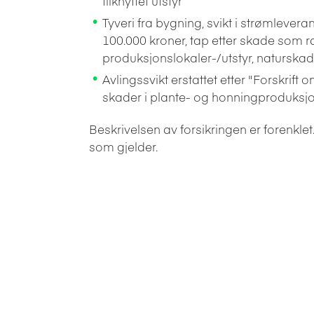
tilknyttet utstyr
Tyveri fra bygning, svikt i strømleveran
100.000 kroner, tap etter skade som 
produksjonslokaler-/utstyr, naturska
Avlingssvikt erstattet etter "Forskrif
skader i plante- og honningproduksjon"
Beskrivelsen av forsikringen er forenklet.
som gjelder.