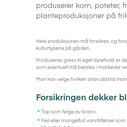
produserer korn, poteter, f
planteproduksjoner på fri
Hele produksjonen må forsikres, og for
kulturtypene på gården.
Produseres gress til eget dyrehold, er det
som eventuelt må betales i markedet ved
Man kan velge hvilken avbruddstid man ø
Forsikringen dekker bl
Tap som følge av brann
Feil eller mangelfull vanntilførsel s