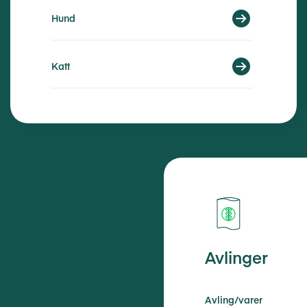
Hund
Katt
Avlinger
Avling/varer