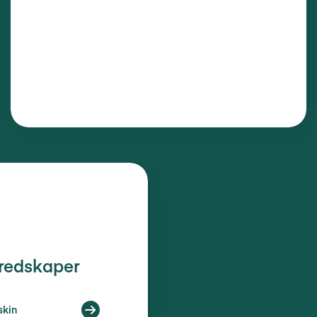
 redskaper
skin