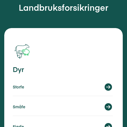
Landbruksforsikringer
Dyr
Storfe
Småfe
Fjørfe