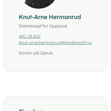
Knut-Arne Hermanrud
Distriktssjef for Oppland
481 18 832
knut-arne.hermanrud@landkreditt.no
Kontor på Gjøvik.