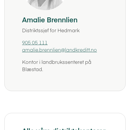
Amalie Brennlien
Distriktssjef for Hedmark
905 05 111
amalie.brennlien@landkreditt.no
Kontor i landbrukssenteret på
Blæstad.