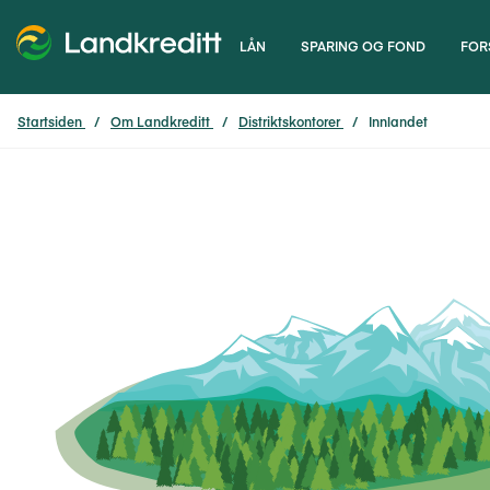
LÅN
SPARING OG FOND
FOR
Startsiden
Om Landkreditt
Distriktskontorer
Innlandet