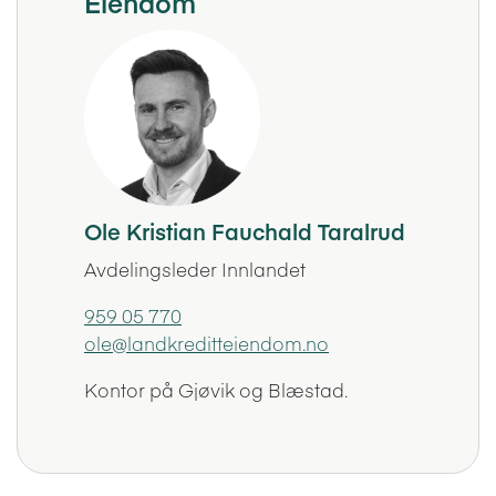
Eiendom
Ole Kristian Fauchald Taralrud
Avdelingsleder Innlandet
959 05 770
ole@landkreditteiendom.no
Kontor på Gjøvik og Blæstad.