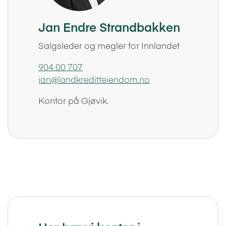
Jan Endre Strandbakken
Salgsleder og megler for Innlandet
904 00 707
jan@landkreditteiendom.no
Kontor på Gjøvik.