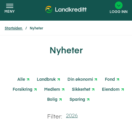
MENY
LOGG INN
Startsiden
Nyheter
×
Nyheter
Alle
Landbruk
Din økonomi
Fond
Forsikring
Medlem
Sikkerhet
Eiendom
Bolig
Sparing
Nyeste
2024
2025
2026
Filter: