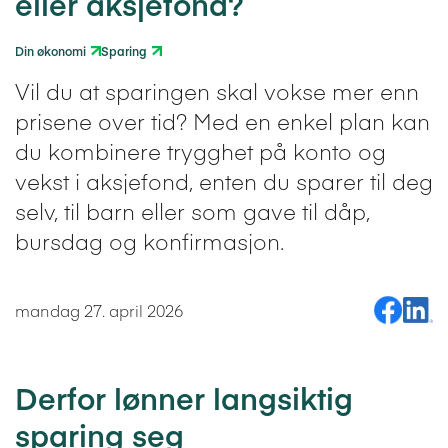
eller aksjefond?
Din økonomi
Sparing
Vil du at sparingen skal vokse mer enn
prisene over tid? Med en enkel plan kan
du kombinere trygghet på konto og
vekst i aksjefond, enten du sparer til deg
selv, til barn eller som gave til dåp,
bursdag og konfirmasjon.
Del på Fa
Del på
mandag 27. april 2026
Derfor lønner langsiktig
sparing seg