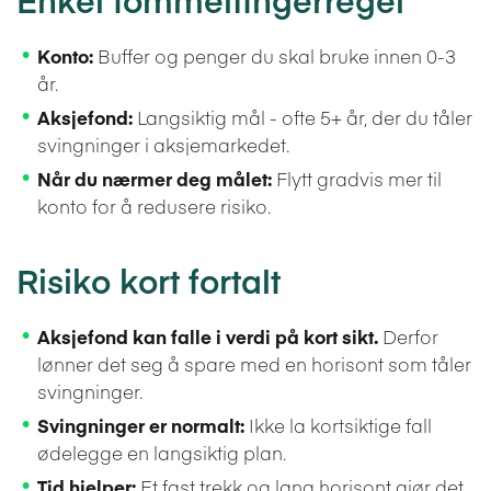
Konto:
Buffer og penger du skal bruke innen 0-3
år.
Aksjefond:
Langsiktig mål - ofte 5+ år, der du tåler
svingninger i aksjemarkedet.
Når du nærmer deg målet:
Flytt gradvis mer til
konto for å redusere risiko.
Risiko kort fortalt
Aksjefond kan falle i verdi på kort sikt.
Derfor
lønner det seg å spare med en horisont som tåler
svingninger.
Svingninger er normalt:
Ikke la kortsiktige fall
ødelegge en langsiktig plan.
Tid hjelper:
Et fast trekk og lang horisont gjør det