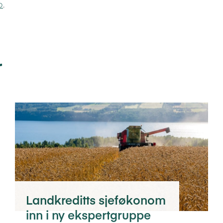
o
.
r
Landkreditts sjeføkonom
inn i ny ekspertgruppe