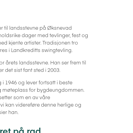
r til landsstevne på Øksnevad
holdsrike dager med tevlinger, fest og
kjente artister. Tradisjonen tro
s i Landkreditts swingtevling.
r årets landsstevne. Han ser frem til
r det sist fant sted i 2003.
i 1946 og lever fortsatt i beste
tig møteplass for bygdeungdommen.
tsetter som en av våre
vi kan videreføre denne herlige og
sier han.
året på rad