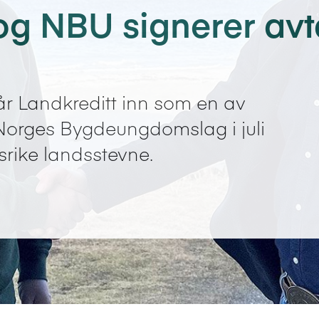
og NBU signerer avt
går Landkreditt inn som en av
orges Bygdeungdomslag i juli
nsrike landsstevne.