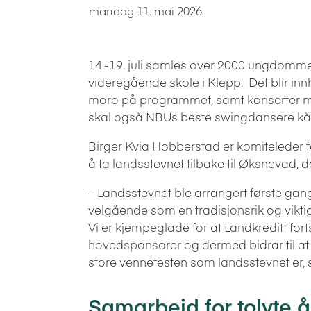
mandag 11. mai 2026
14.-19. juli samles over 2000 ungdomme
videregående skole i Klepp. Det blir inn
moro på programmet, samt konserter med 
skal også NBUs beste swingdansere kåre
Birger Kvia Hobberstad er komiteleder fo
å ta landsstevnet tilbake til Øksnevad, de
– Landsstevnet ble arrangert første gang 
velgående som en tradisjonsrik og vik
Vi er kjempeglade for at Landkreditt for
hovedsponsorer og dermed bidrar til at 
store vennefesten som landsstevnet er, 
Samarbeid for tolvte 