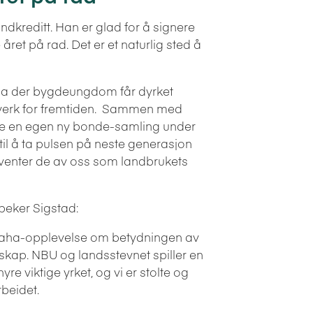
ndkreditt. Han er glad for å signere
året på rad. Det er et naturlig sted å
ena der bygdeungdom får dyrket
tverk for fremtiden. Sammen med
re en egen ny bonde-samling under
 til å ta pulsen på neste generasjon
rventer de av oss som landbrukets
åpeker Sigstad:
 en aha-opplevelse om betydningen av
kap. NBU og landsstevnet spiller en
hyre viktige yrket, og vi er stolte og
rbeidet.