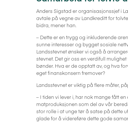
Anders Sigstad er organisasjonssjef i La
avtale på vegne av Landkreditt for tolvte 
bidra, mener han.
– Dette er en trygg og inkluderende ar
sunne interesser og bygget sosiale net
Landsstevnet ønsker vi også å arrange
stevnet. Det gir oss en verdifull mulighet
bønder. Hva er de opptatt av, og hva fo
eget finanskonsern fremover?
Landsstevnet er viktig på flere måter, p
– I tiden vi lever i, har nok mange fått
matproduksjonen som del av vår bereds
stor rolle i at unge tør å satse på dette u
glade for å videreføre dette gode sama