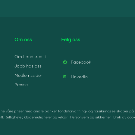
Om oss
Følg oss
Om Landkreditt
Facebook
Jobb hos oss
Medlemssider
LinkedIn
Presse
e våre priser med andre banker, fondsforvaltning- og forsikringsselskaper på
tt.
Rettigheter, klagemuligheter og vilkår
|
Personvern og sikkerhet
|
Bruk av cook