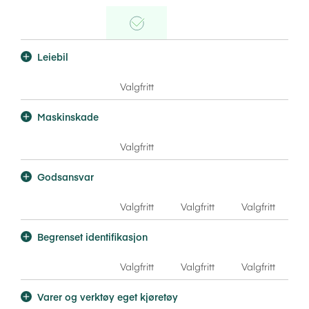
Delkasko
Ikke inkludert
Ansvar
Ikke inklud
Kasko
Inkludert
Leiebil
Delkasko
Ikke inkludert
Ansvar
Ikke inklud
Valgfritt
Kasko
Maskinskade
Delkasko
Ikke inkludert
Ansvar
Ikke inklud
Valgfritt
Kasko
Godsansvar
Valgfritt
Valgfritt
Valgfritt
Kasko
Delkasko
Ansvar
Begrenset identifikasjon
Valgfritt
Valgfritt
Valgfritt
Kasko
Delkasko
Ansvar
Varer og verktøy eget kjøretøy