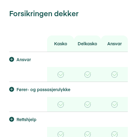
Forsikringen dekker
Kasko
Delkasko
Ansvar
Ansvar
Kasko
Inkludert
Delkasko
Inkludert
Ansvar
Inkludert
Fører- og passasjerulykke
Kasko
Inkludert
Delkasko
Inkludert
Ansvar
Inkludert
Rettshjelp