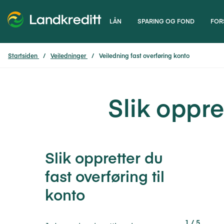
LÅN
SPARING OG FOND
FOR
Startsiden
Veiledninger
Veiledning fast overføring konto
Slik oppre
Slik oppretter du
fast overføring til
konto
Steg
1 / 5