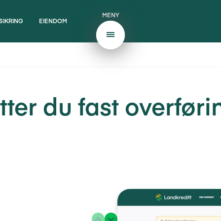
MENY
SIKRING
EIENDOM
tter du fast overførin
Vis forrige
Vis neste