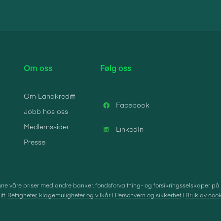
Om oss
Følg oss
Om Landkreditt
Facebook
Jobb hos oss
Medlemssider
LinkedIn
Presse
e våre priser med andre banker, fondsforvaltning- og forsikringsselskaper på
tt.
Rettigheter, klagemuligheter og vilkår
|
Personvern og sikkerhet
|
Bruk av cook