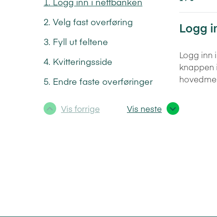
Logg inn i nettbanken
Velg fast overføring
Logg i
Fyll ut feltene
Logg inn 
Kvitteringsside
knappen i
hovedme
Endre faste overføringer
Vis forrige
Vis neste