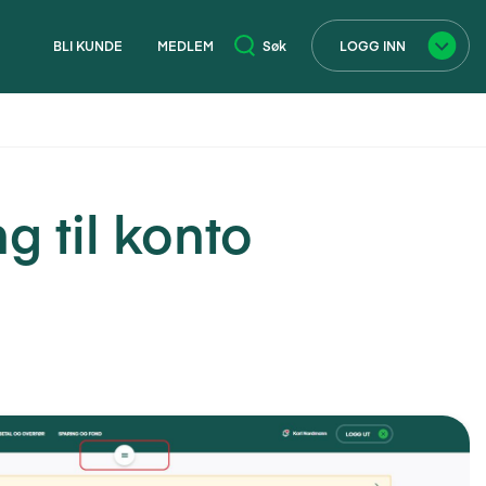
BLI KUNDE
MEDLEM
Søk
LOGG INN
×
g til konto