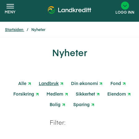
MENY
LOGG INN
Startsiden
Nyheter
×
Nyheter
Alle
Landbruk
Din økonomi
Fond
Forsikring
Medlem
Sikkerhet
Eiendom
Bolig
Sparing
Nyeste
2024
2025
2026
Filter: