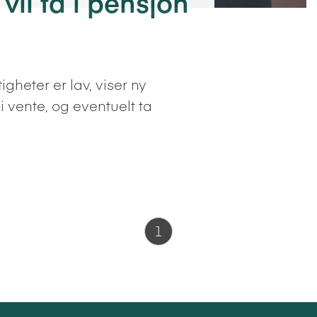
vil få i pensjon
eter er lav, viser ny
 vente, og eventuelt ta
1