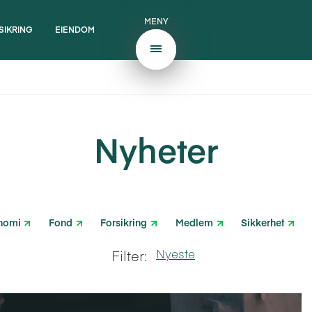
MENY
SIKRING
EIENDOM
Nyheter
nomi
Fond
Forsikring
Medlem
Sikkerhet
Nyeste
Filter:
2024
2025
2026