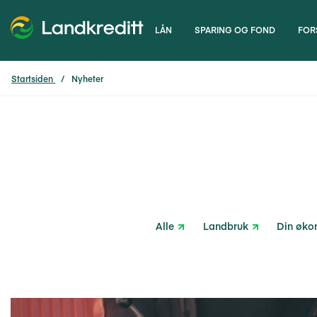
LÅN
SPARING OG FOND
FOR
Startsiden
Nyheter
Alle
Landbruk
Din øko