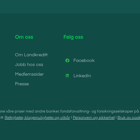
Om oss
Følg oss
Om Landkreditt
Facebook
Jobb hos oss
Medlemssider
LinkedIn
Presse
e våre priser med andre banker, fondsforvaltning- og forsikringsselskaper på
tt.
Rettigheter, klagemuligheter og vilkår
|
Personvern og sikkerhet
|
Bruk av cook