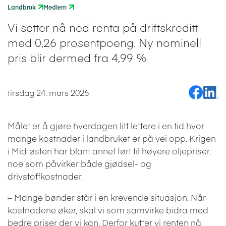
Landbruk
Medlem
Vi setter nå ned renta på driftskreditt
med 0,26 prosentpoeng. Ny nominell
pris blir dermed fra 4,99 %
Del på Fa
Del på
tirsdag 24. mars 2026
Målet er å gjøre hverdagen litt lettere i en tid hvor
mange kostnader i landbruket er på vei opp. Krigen
i Midtøsten har blant annet ført til høyere oljepriser,
noe som påvirker både gjødsel- og
drivstoffkostnader.
– Mange bønder står i en krevende situasjon. Når
kostnadene øker, skal vi som samvirke bidra med
bedre priser der vi kan. Derfor kutter vi renten nå,