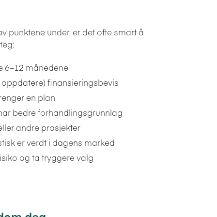
e av punktene under, er det ofte smart å
teg:
ste 6–12 månedene
ør oppdatere) finansieringsbevis
trenger en plan
u har bedre forhandlingsgrunnlag
ller andre prosjekter
stisk er verdt i dagens marked
risiko og ta tryggere valg
endom deg