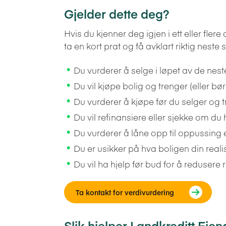
Gjelder dette deg?
Hvis du kjenner deg igjen i ett eller fler
ta en kort prat og få avklart riktig neste s
Du vurderer å selge i løpet av de ne
Du vil kjøpe bolig og trenger (eller b
Du vurderer å kjøpe før du selger og 
Du vil refinansiere eller sjekke om d
Du vurderer å låne opp til oppussing e
Du er usikker på hva boligen din reali
Du vil ha hjelp før bud for å redusere 
Ta kontakt for verdivurdering
Slik hjelper Landkreditt Ei