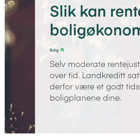
Slik kan ren
boligøkonom
Bolig
Selv moderate rentejus
over tid. Landkreditt sa
derfor være et godt ti
boligplanene dine.