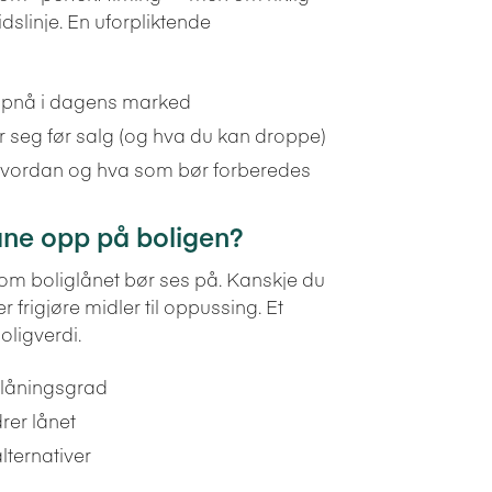
dslinje. En uforpliktende
oppnå i dagens marked
r seg før salg (og hva du kan droppe)
 hvordan og hva som bør forberedes
 låne opp på boligen?
om boliglånet bør ses på. Kanskje du
r frigjøre midler til oppussing. Et
oligverdi.
elåningsgrad
rer lånet
lternativer