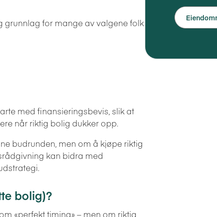
Eiendomme
ig grunnlag for mange av valgene folk
starte med finansieringsbevis, slik at
ere når riktig bolig dukker opp.
nne budrunden, men om å kjøpe riktig
jøpsrådgivning kan bidra med
dstrategi.
tte bolig)?
om «perfekt timing» – men om riktig