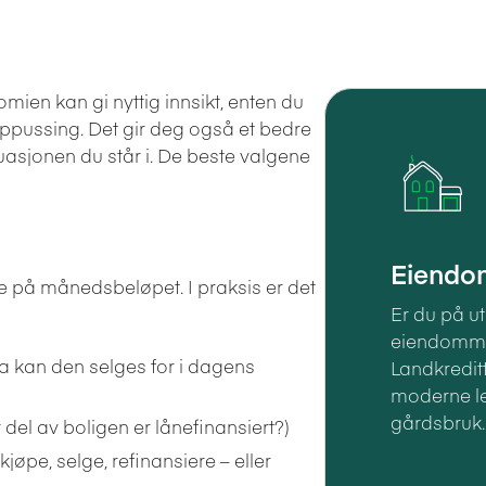
en kan gi nyttig innsikt, enten du
 oppussing. Det gir deg også et bedre
tuasjonen du står i. De beste valgene
Eiendom
 se på månedsbeløpet. I praksis er det
Er du på ut
eiendomme
a kan den selges for i dagens
Landkreditt
moderne lei
gårdsbruk
del av boligen er lånefinansiert?)
øpe, selge, refinansiere – eller