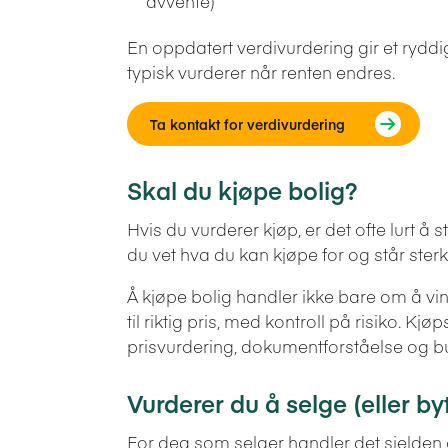
avvente)
En oppdatert verdivurdering gir et rydd
typisk vurderer når renten endres.
Ta kontakt for verdivurdering
Skal du kjøpe bolig?
Hvis du vurderer kjøp, er det ofte lurt å 
du vet hva du kan kjøpe for og står sterk
Å kjøpe bolig handler ikke bare om å vi
til riktig pris, med kontroll på risiko. K
prisvurdering, dokumentforståelse og bu
Vurderer du å selge (eller by
For deg som selger handler det sjelden 