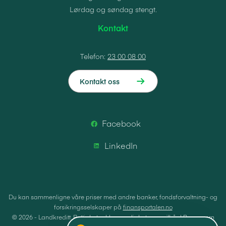
Lørdag og søndag stengt.
Kontakt
Telefon:
23 00 08 00
Kontakt oss
Facebook
LinkedIn
Du kan sammenligne våre priser med andre banker, fondsforvaltning- og
forsikringsselskaper på
finansportalen.no
© 2026 - Landkreditt.
Rettigheter, klagemuligheter og vilkår
|
Personvern