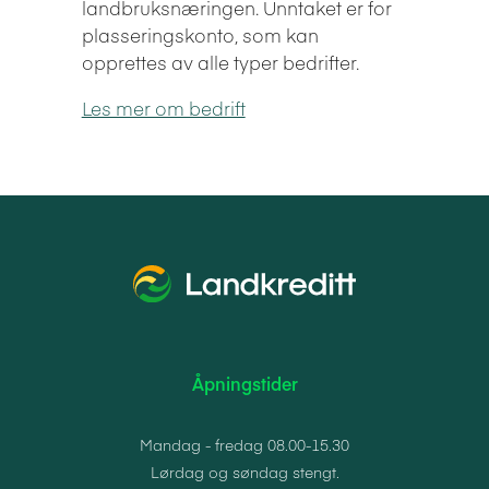
landbruksnæringen. Unntaket er for
plasseringskonto, som kan
opprettes av alle typer bedrifter.
Les mer om bedrift
Åpningstider
Mandag - fredag 08.00-15.30
Lørdag og søndag stengt.