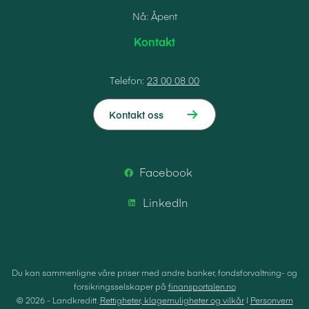
Nå: Åpent
Kontakt
Telefon:
23 00 08 00
Kontakt oss
Facebook
LinkedIn
Du kan sammenligne våre priser med andre banker, fondsforvaltning- og
forsikringsselskaper på
finansportalen.no
© 2026 - Landkreditt.
Rettigheter, klagemuligheter og vilkår
|
Personvern