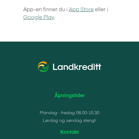
App-en finner du i
App Store
eller i
Google Play
.
Åpningstider
Mandag - fredag 08.00-15.30
Lørdag og søndag stengt.
Kontakt