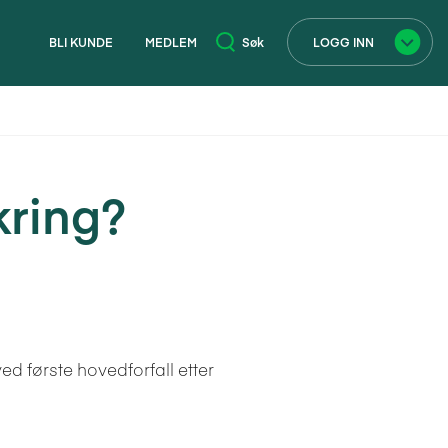
BLI KUNDE
MEDLEM
Søk
LOGG INN
×
kring?
ved første hovedforfall etter