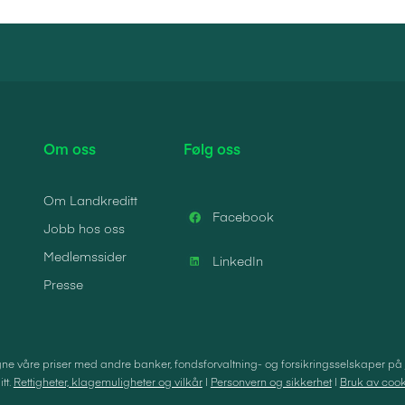
Om oss
Følg oss
Om Landkreditt
Facebook
Jobb hos oss
Medlemssider
LinkedIn
Presse
e våre priser med andre banker, fondsforvaltning- og forsikringsselskaper på
tt.
Rettigheter, klagemuligheter og vilkår
|
Personvern og sikkerhet
|
Bruk av cook