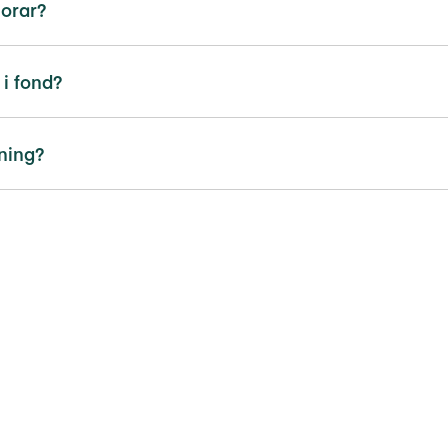
norar?
 i fond?
ning?