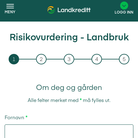
MENY
LOGG INN
Risikovurdering - Landbruk
×
1
2
3
4
5
Om deg og gården
Alle felter merket med
*
må fylles ut.
Fornavn