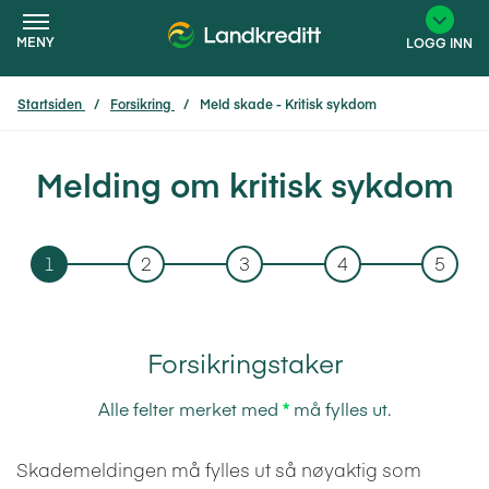
MENY
LOGG INN
Startsiden
Forsikring
Meld skade - Kritisk sykdom
×
Melding om kritisk sykdom
1
2
3
4
5
Forsikringstaker
Alle felter merket med
*
må fylles ut.
Skademeldingen må fylles ut så nøyaktig som