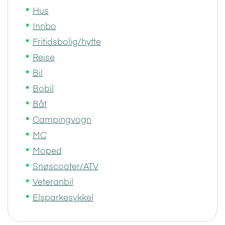
Hus
Innbo
Fritidsbolig/hytte
Reise
Bil
Bobil
Båt
Campingvogn
MC
Moped
Snøscooter/ATV
Veteranbil
Elsparkesykkel