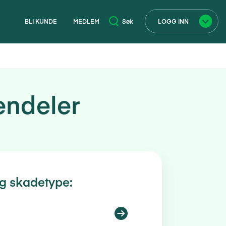
BLI KUNDE
MEDLEM
Søk
LOGG INN
×
endeler
g skadetype: