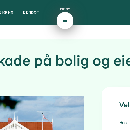
MENY
SIKRING
EIENDOM
kade på bolig og ei
Vel
Hus