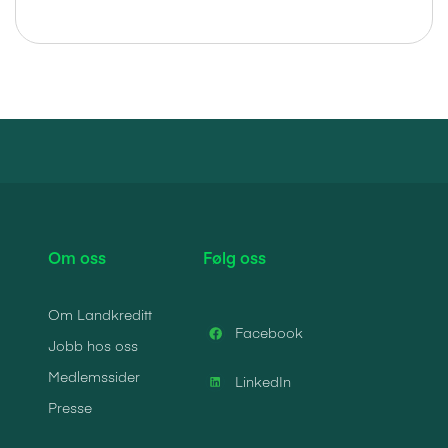
Om oss
Følg oss
Om Landkreditt
Facebook
Jobb hos oss
Medlemssider
LinkedIn
Presse