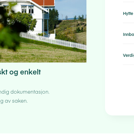
Hytte
Innb
Verdi
kt og enkelt
endig dokumentasjon.
ng av saken.