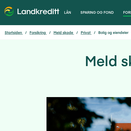
LÅN
SPARING OG FOND
FOR
Startsiden
Forsikring
Meld skade
Privat
Bolig og eiendeler
Meld s