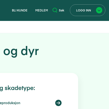
BLI KUNDE
MEDLEM
Søk
LOGG INN
×
 og dyr
g skadetype:
eproduksjon