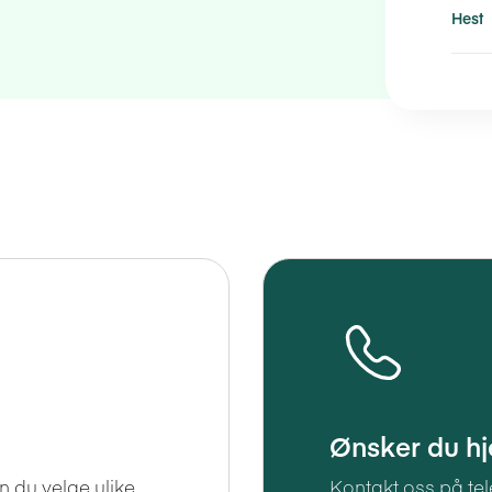
Hest
Ønsker du hj
n du velge ulike
Kontakt oss på te