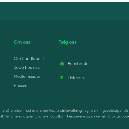
Om oss
Følg oss
Om Landkreditt
Facebook
Jobb hos oss
Medlemssider
LinkedIn
Presse
e våre priser med andre banker, fondsforvaltning- og forsikringsselskaper på
tt.
Rettigheter, klagemuligheter og vilkår
|
Personvern og sikkerhet
|
Bruk av cook