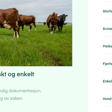
Storf
Svin
Melk
Fjørf
kt og enkelt
Enkel
endig dokumentasjon.
ng av saken.
Hund 