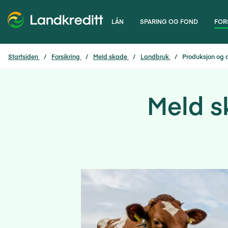
LÅN
SPARING OG FOND
FOR
Startsiden
Forsikring
Meld skade
Landbruk
Produksjon og 
Meld s