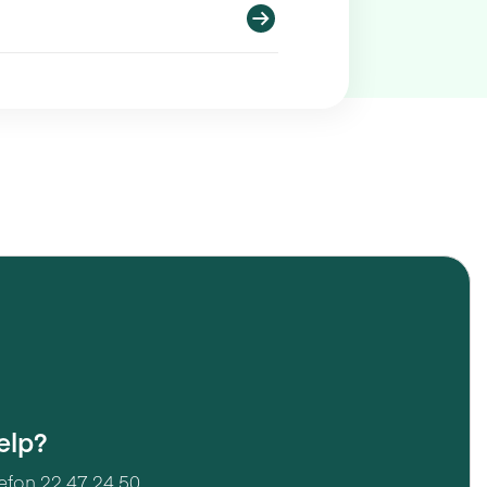
elp?
lefon
22 47 24 50.