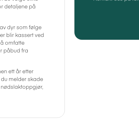
for detaljene på
 av dyr som følge
er blir kassert ved
gså omfatte
er påbud fra
en ett
år etter
r du melder skade
 n
ødslaktoppgjør
,