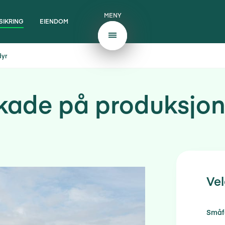
MENY
SIKRING
EIENDOM
dyr
kade på produksjon
Vel
Småf