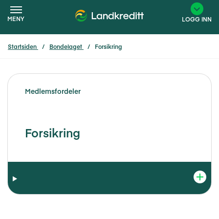
MENY
LOGG INN
Startsiden
Bondelaget
Forsikring
×
Medlemsfordeler
Forsikring