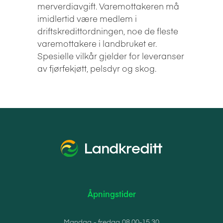
merverdiavgift. Varemottakeren må
imidlertid være medlem i
driftskredittordningen, noe de fleste
varemottakere i landbruket er.
Spesielle vilkår gjelder for leveranser
av fjørfekjøtt, pelsdyr og skog.
Åpningstider
Mandag - fredag 08.00-15.30