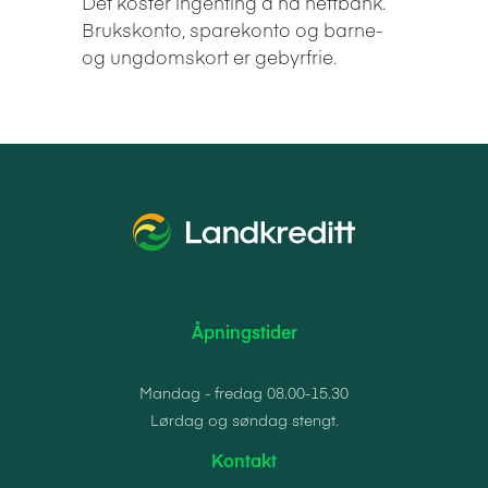
Det koster ingenting å ha nettbank.
Brukskonto, sparekonto og barne-
og ungdomskort er gebyrfrie.
Åpningstider
Mandag - fredag 08.00-15.30
Lørdag og søndag stengt.
Kontakt