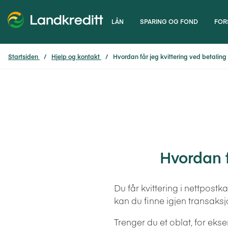
LÅN
SPARING OG FOND
FOR
Startsiden
Hjelp og kontakt
Hvordan får jeg kvittering ved betaling
Hvordan f
Du får kvittering i nettpost
kan du finne igjen transaksjo
Trenger du et oblat, for eks