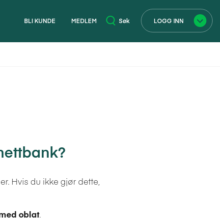
BLI KUNDE
MEDLEM
Søk
LOGG INN
×
 nettbank?
r. Hvis du ikke gjør dette,
 med oblat
.