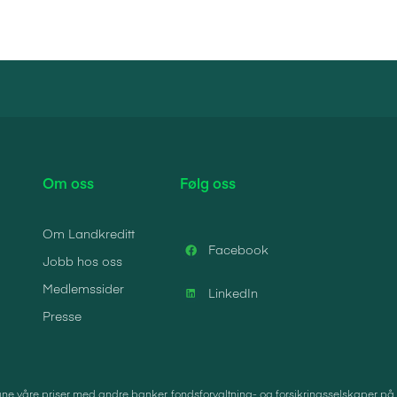
Om oss
Følg oss
Om Landkreditt
Facebook
Jobb hos oss
Medlemssider
LinkedIn
Presse
e våre priser med andre banker, fondsforvaltning- og forsikringsselskaper på