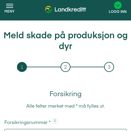
MENY
LOGG INN
Meld skade på produksjon og
×
dyr
1
2
3
Forsikring
Alle felter merket med
*
må fylles ut.
Forsikringsnummer