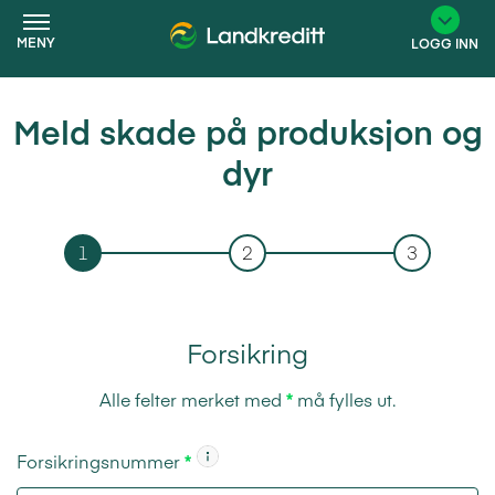
MENY
LOGG INN
Meld skade på produksjon og
×
dyr
1
2
3
Forsikring
Alle felter merket med
*
må fylles ut.
Forsikringsnummer