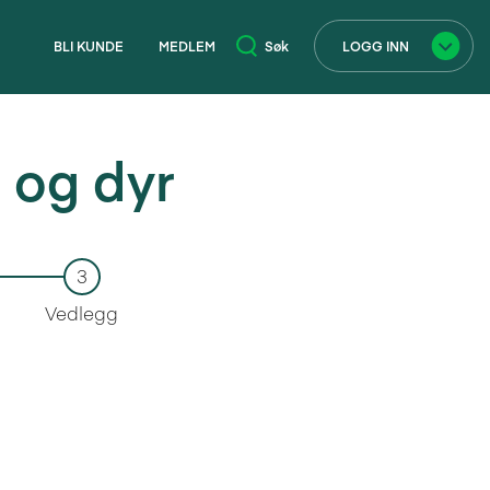
BLI KUNDE
MEDLEM
Søk
LOGG INN
 og dyr
×
3
Vedlegg