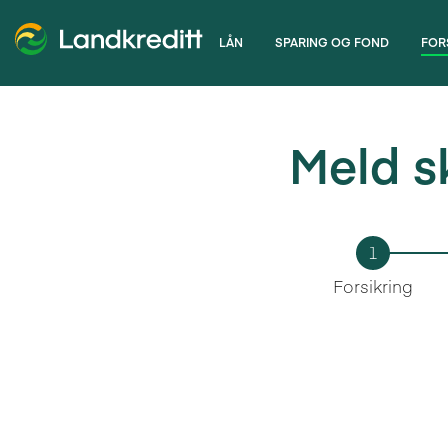
LÅN
SPARING OG FOND
FOR
Meld s
1
Forsikring