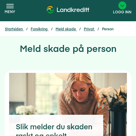
MENY
LOGG INN
Startsiden
Forsikring
Meld skade
Privat
Person
×
Meld skade på person
Slik melder du skaden
raskt og enkelt